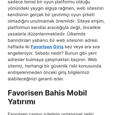
sadece temel bir oyun platformu olduğu
yönündeki yaygın algıya rağmen, web sitesinin
kendisinin gerçek bir çevrimiçi oyun şirketi
olmadığını unutmamak önemlidir. Siteye erişim,
platformun kendisi aracılığıyla değil, öncelikle
yasalarla düzenlenmektedir. Ülkemde
barındırılan yabancı bir web sitesinin adresi
haftada iki
Favorisen Giriş
kez veya ara sıra
engelleniyor. Sebebi nedir? Bunun gibi yeni
adresler bulmaya çalışmaktan kaçının. Web
sitemiz, herhangi bir güvenlik riski konusunda
endişelenmeden önceki giriş bilgilerinizi
alabileceğinizi garanti eder.
Favorisen Bahis Mobil
Yatırımı
Favorisen casino ruletinin potansiyel geliri