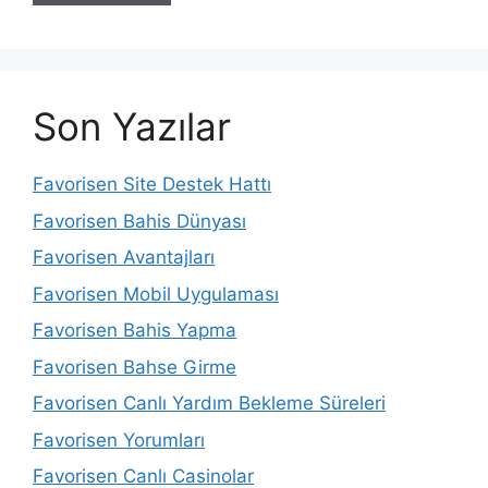
Son Yazılar
Favorisen Site Destek Hattı
Favorisen Bahis Dünyası
Favorisen Avantajları
Favorisen Mobil Uygulaması
Favorisen Bahis Yapma
Favorisen Bahse Girme
Favorisen Canlı Yardım Bekleme Süreleri
Favorisen Yorumları
Favorisen Canlı Casinolar