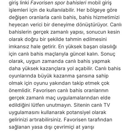
giriş linki
Favorisen spor bahisleri
mobil giriş
işlemleri için de kullanılabilir. Her bölgeye göre
değişen oranlarla canlı bahis, bahis hizmetimizi
heyecan verici bir deneyime dönüştürüyor. Canlı
bahislerin gerçek zamanlı yapısı, sonucun kesin
olarak doğru bir şekilde tahmin edilmesini
imkansız hale getirir. En yüksek başarı olasılığı
için canlı bahis maçlarıyla güncel kalın. Sonuç
olarak, uygun zamanda canlı bahis yapmak
daha yüksek kazançlara yol açabilir. Canlı bahis
oyunlarında büyük kazanma şansına sahip
olmak için oyunu yakından takip etmek çok
önemlidir. Favorisen canlı bahis oranlarının
gerçek zamanlı maç uygulamalarından elde
edildiğini lütfen unutmayın. Sitenin canlı TV
uygulamasını kullanarak potansiyel olarak
gelirinizi artırabilirsiniz. Favorisen tarafından
sağlanan yasa dışı çevrimiçi at yarışı