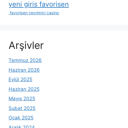
yeni giris favorisen
favorisen çevrimiçi casino
Arşivler
Temmuz 2026
Haziran 2026
Eylül 2025
Haziran 2025
Mayıs 2025
Şubat 2025
Ocak 2025
Aralık 2024