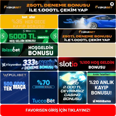
×
FAVORISEN GİRİŞ İÇİN TIKLAYINIZ!