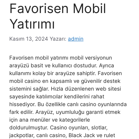
Favorisen Mobil
Yatırımı
Kasım 13, 2024
Yazarı:
admin
Favorisen mobil yatırımı mobil versiyonun
arayüzü basit ve kullanıcı dostudur. Ayrıca
kullanımı kolay bir arayüze sahiptir. Favorisen
mobil casino en kapsamlı ve güvenilir destek
sistemini sağlar. Hızla düzenlenen web sitesi
sayesinde katılımcılar kendilerini rahat
hissediyor. Bu özellikle canlı casino oyunlarında
fark edilir. Arayüz, uyumluluğu garanti etmek
için ana menüler ve kategorilerle
doldurulmuştur. Casino oyunları, slotlar,
jackpotlar, canlı casino, Black Jack ve rulet