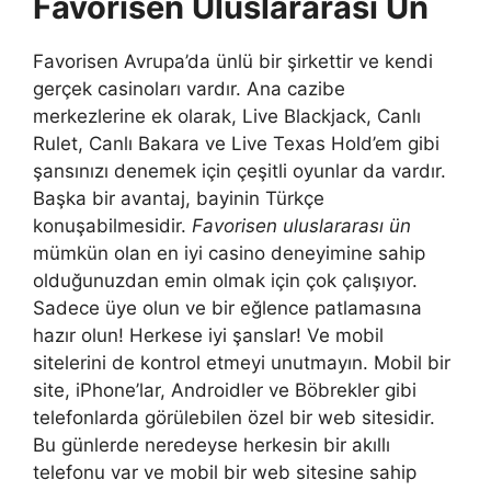
Favorisen Uluslararası Ün
Favorisen Avrupa’da ünlü bir şirkettir ve kendi
gerçek casinoları vardır. Ana cazibe
merkezlerine ek olarak, Live Blackjack, Canlı
Rulet, Canlı Bakara ve Live Texas Hold’em gibi
şansınızı denemek için çeşitli oyunlar da vardır.
Başka bir avantaj, bayinin Türkçe
konuşabilmesidir.
Favorisen uluslararası ün
mümkün olan en iyi casino deneyimine sahip
olduğunuzdan emin olmak için çok çalışıyor.
Sadece üye olun ve bir eğlence patlamasına
hazır olun! Herkese iyi şanslar! Ve mobil
sitelerini de kontrol etmeyi unutmayın. Mobil bir
site, iPhone’lar, Androidler ve Böbrekler gibi
telefonlarda görülebilen özel bir web sitesidir.
Bu günlerde neredeyse herkesin bir akıllı
telefonu var ve mobil bir web sitesine sahip