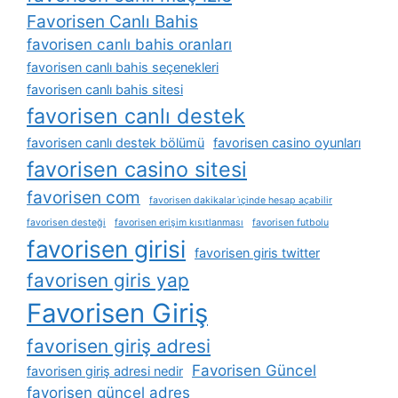
Favorisen Canlı Bahis
favorisen canlı bahis oranları
favorisen canlı bahis seçenekleri
favorisen canlı bahis sitesi
favorisen canlı destek
favorisen canlı destek bölümü
favorisen casino oyunları
favorisen casino sitesi
favorisen com
favorisen dakikalar i̇çinde hesap açabilir
favorisen desteği
favorisen erişim kısıtlanması
favorisen futbolu
favorisen girisi
favorisen giris twitter
favorisen giris yap
Favorisen Giriş
favorisen giriş adresi
Favorisen Güncel
favorisen giriş adresi nedir
favorisen güncel adres