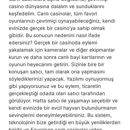
casino dünyasına dalalım ve sunduklarını
keşfedelim. Canlı casinolar, tüm favori
oyunlarınızı çevrimiçi oynayabileceğiniz, kendi
evinizde gerçek bir casino’ya sahip olmak
gibidir. Bu sonucun nedenini nasıl ifade
edersiniz? Gerçek bir casinoda eylemi
yakalamak için kameralar ve diğer ekipmanlar
kurun ve daha sonra canlı bayi kartlarının ve
oyunun heyecanını getirin. Sizinle bire bir
konuşan satıcı, tam olarak ona yapmasını
söylediklerinizi yapacak. Yazılımı oynuyormuş
gibi yapıyorsunuz ve bu eylem, ticaretin
gerçekleştiği odada olan satıcı tarafından
görülüyor. Hatta satıcı ile yaşamayı seçebilir ve
kendi evinizde bir evcil hayvan bulundurmanın
sevinçlerini deneyimleyebilirsiniz. Bu sistem,
teknolojinin bize getirdiği en büyük yeniliklerden
biridir ve
Favorisen canlı casinolar video