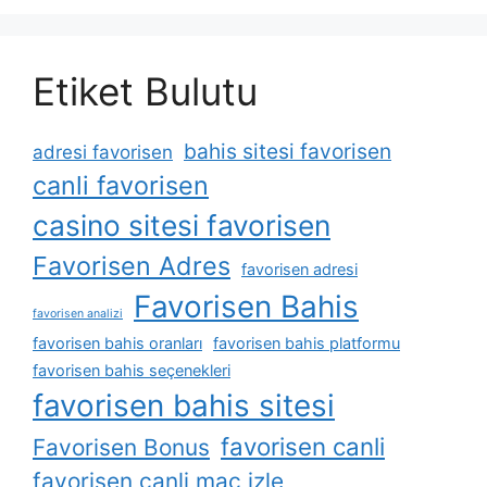
Etiket Bulutu
bahis sitesi favorisen
adresi favorisen
canli favorisen
casino sitesi favorisen
Favorisen Adres
favorisen adresi
Favorisen Bahis
favorisen analizi
favorisen bahis oranları
favorisen bahis platformu
favorisen bahis seçenekleri
favorisen bahis sitesi
favorisen canli
Favorisen Bonus
favorisen canli maç izle