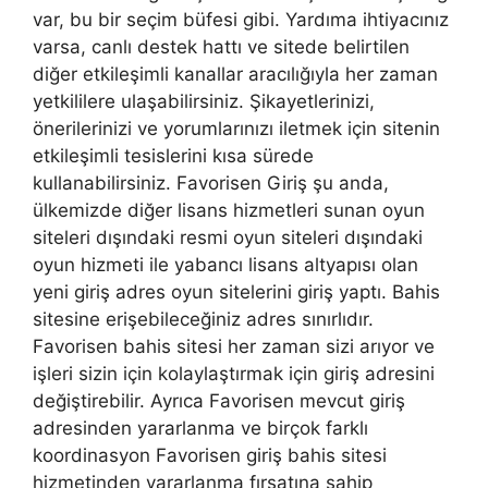
var, bu bir seçim büfesi gibi. Yardıma ihtiyacınız
varsa, canlı destek hattı ve sitede belirtilen
diğer etkileşimli kanallar aracılığıyla her zaman
yetkililere ulaşabilirsiniz. Şikayetlerinizi,
önerilerinizi ve yorumlarınızı iletmek için sitenin
etkileşimli tesislerini kısa sürede
kullanabilirsiniz. Favorisen Giriş şu anda,
ülkemizde diğer lisans hizmetleri sunan oyun
siteleri dışındaki resmi oyun siteleri dışındaki
oyun hizmeti ile yabancı lisans altyapısı olan
yeni giriş adres oyun sitelerini giriş yaptı. Bahis
sitesine erişebileceğiniz adres sınırlıdır.
Favorisen bahis sitesi her zaman sizi arıyor ve
işleri sizin için kolaylaştırmak için giriş adresini
değiştirebilir. Ayrıca Favorisen mevcut giriş
adresinden yararlanma ve birçok farklı
koordinasyon Favorisen giriş bahis sitesi
hizmetinden yararlanma fırsatına sahip