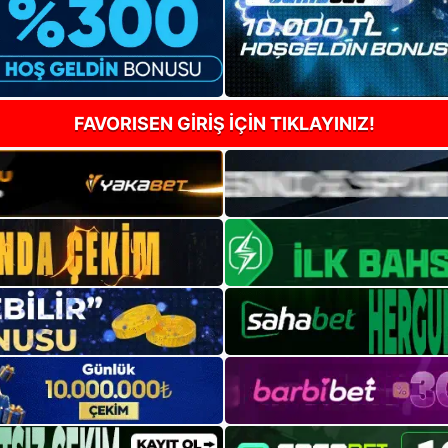
FAVORISEN GİRİŞ İÇİN TIKLAYINIZ!