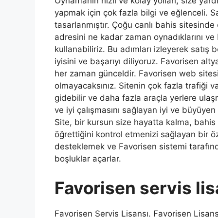
Oynamanın hızlı ve kolay yolları, size yardı
yapmak için çok fazla bilgi ve eğlenceli. 
tasarlanmıştır. Çoğu canlı bahis sitesinde
adresini ne kadar zaman oynadıklarını ve bi
kullanabiliriz. Bu adımları izleyerek satış be
iyisini ve başarıyı diliyoruz. Favorisen alt
her zaman günceldir. Favorisen web sitesin
olmayacaksınız. Sitenin çok fazla trafiği var
gidebilir ve daha fazla araçla yerlere ulaşm
ve iyi çalışmasını sağlayan iyi ve büyüyen
Site, bir kursun size hayatta kalma, bahis
öğrettiğini kontrol etmenizi sağlayan bir 
desteklemek ve Favorisen sistemi tarafınd
boşluklar açarlar.
Favorisen servis lis
Favorisen Servis Lisansı. Favorisen Lisans