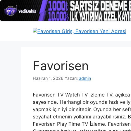
İçeriğe
atla
Favorisen
Haziran 1, 2026
Yazarı:
admin
Favorisen TV Watch TV izleme TV, açıkça gö
sayesinde. Herhangi bir oyunda hızlı ve iyi
yapmak için iyi bir sitedir. Oyunda her sefe
seyahat etmenin yollarını arayabilirsiniz. 
Favorisen Play Time TV İzleme. Favorisen