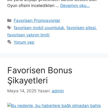
Oyun ofisini inceledikten …
Devamını oku…
Kategoriler
Favorisen Promosyonlar
Etiketler
favorisen mobil uyumluluk
,
favorisen sitesi
,
favorisen yatırım limiti
Yorum yap
Favorisen Bonus
Şikayetleri
Mayıs 14, 2025
Yazarı:
admin