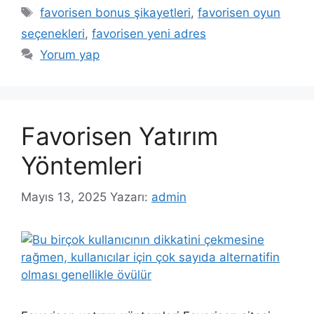
Etiketler
favorisen bonus şikayetleri
,
favorisen oyun
seçenekleri
,
favorisen yeni adres
Yorum yap
Favorisen Yatırım
Yöntemleri
Mayıs 13, 2025
Yazarı:
admin