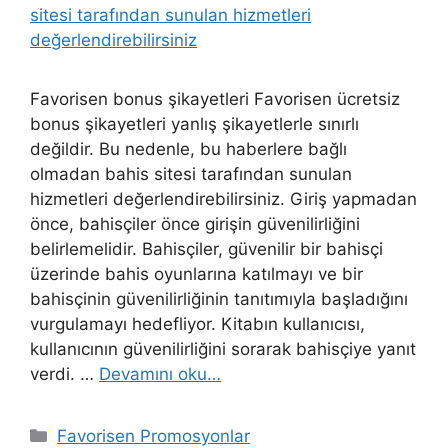
Favorisen bonus şikayetleri Favorisen ücretsiz
bonus şikayetleri yanlış şikayetlerle sınırlı
değildir. Bu nedenle, bu haberlere bağlı
olmadan bahis sitesi tarafından sunulan
hizmetleri değerlendirebilirsiniz. Giriş yapmadan
önce, bahisçiler önce girişin güvenilirliğini
belirlemelidir. Bahisçiler, güvenilir bir bahisçi
üzerinde bahis oyunlarına katılmayı ve bir
bahisçinin güvenilirliğinin tanıtımıyla başladığını
vurgulamayı hedefliyor. Kitabın kullanıcısı,
kullanıcının güvenilirliğini sorarak bahisçiye yanıt
verdi. …
Devamını oku…
Kategoriler
Favorisen Promosyonlar