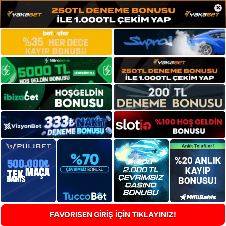
×
FAVORISEN GİRİŞ İÇİN TIKLAYINIZ!