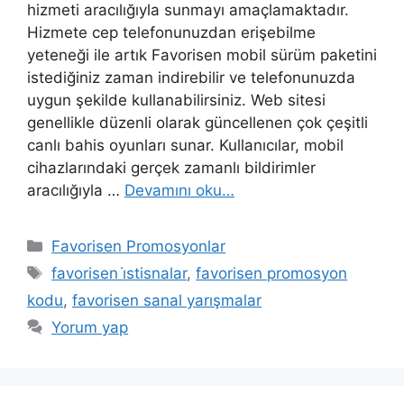
hizmeti aracılığıyla sunmayı amaçlamaktadır.
Hizmete cep telefonunuzdan erişebilme
yeteneği ile artık Favorisen mobil sürüm paketini
istediğiniz zaman indirebilir ve telefonunuzda
uygun şekilde kullanabilirsiniz. Web sitesi
genellikle düzenli olarak güncellenen çok çeşitli
canlı bahis oyunları sunar. Kullanıcılar, mobil
cihazlarındaki gerçek zamanlı bildirimler
aracılığıyla …
Devamını oku…
Kategoriler
Favorisen Promosyonlar
Etiketler
favorisen i̇stisnalar
,
favorisen promosyon
kodu
,
favorisen sanal yarışmalar
Yorum yap