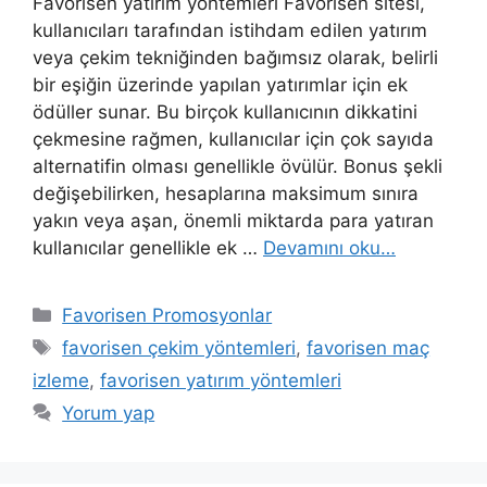
Favorisen yatırım yöntemleri Favorisen sitesi,
kullanıcıları tarafından istihdam edilen yatırım
veya çekim tekniğinden bağımsız olarak, belirli
bir eşiğin üzerinde yapılan yatırımlar için ek
ödüller sunar. Bu birçok kullanıcının dikkatini
çekmesine rağmen, kullanıcılar için çok sayıda
alternatifin olması genellikle övülür. Bonus şekli
değişebilirken, hesaplarına maksimum sınıra
yakın veya aşan, önemli miktarda para yatıran
kullanıcılar genellikle ek …
Devamını oku…
Kategoriler
Favorisen Promosyonlar
Etiketler
favorisen çekim yöntemleri
,
favorisen maç
izleme
,
favorisen yatırım yöntemleri
Yorum yap