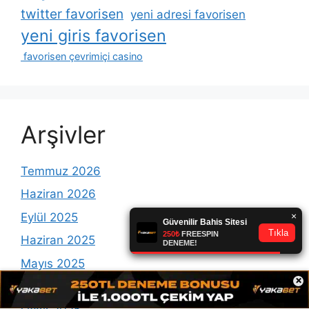
twitter favorisen
yeni adresi favorisen
yeni giris favorisen
favorisen çevrimiçi casino
Arşivler
Temmuz 2026
Haziran 2026
Eylül 2025
Haziran 2025
Mayıs 2025
×
Şubat 2025