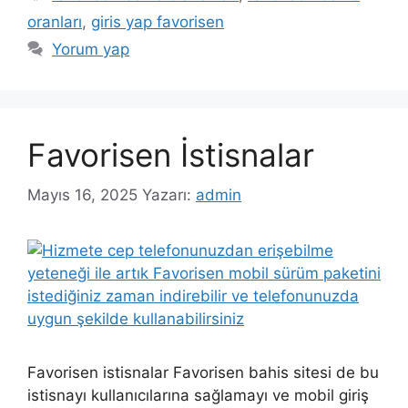
oranları
,
giris yap favorisen
Yorum yap
Favorisen İstisnalar
Mayıs 16, 2025
Yazarı:
admin
Favorisen istisnalar Favorisen bahis sitesi de bu
istisnayı kullanıcılarına sağlamayı ve mobil giriş