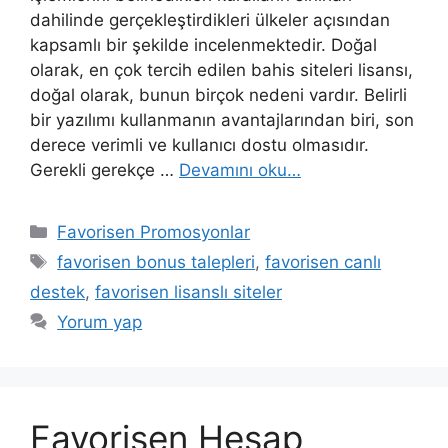
dahilinde gerçekleştirdikleri ülkeler açısından
kapsamlı bir şekilde incelenmektedir. Doğal
olarak, en çok tercih edilen bahis siteleri lisansı,
doğal olarak, bunun birçok nedeni vardır. Belirli
bir yazılımı kullanmanın avantajlarından biri, son
derece verimli ve kullanıcı dostu olmasıdır.
Gerekli gerekçe …
Devamını oku…
Kategoriler
Favorisen Promosyonlar
Etiketler
favorisen bonus talepleri
,
favorisen canlı
destek
,
favorisen lisanslı siteler
Yorum yap
Favorisen Hesap