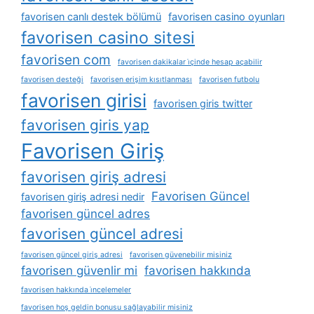
favorisen canlı destek bölümü
favorisen casino oyunları
favorisen casino sitesi
favorisen com
favorisen dakikalar i̇çinde hesap açabilir
favorisen desteği
favorisen erişim kısıtlanması
favorisen futbolu
favorisen girisi
favorisen giris twitter
favorisen giris yap
Favorisen Giriş
favorisen giriş adresi
Favorisen Güncel
favorisen giriş adresi nedir
favorisen güncel adres
favorisen güncel adresi
favorisen güncel giriş adresi
favorisen güvenebilir misiniz
favorisen güvenlir mi
favorisen hakkında
favorisen hakkında i̇ncelemeler
favorisen hoş geldin bonusu sağlayabilir misiniz