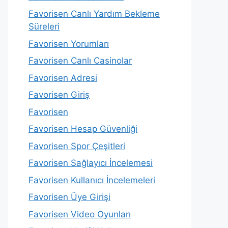
Favorisen Canlı Yardım Bekleme
Süreleri
Favorisen Yorumları
Favorisen Canlı Casinolar
Favorisen Adresi
Favorisen Giriş
Favorisen
Favorisen Hesap Güvenliği
Favorisen Spor Çeşitleri
Favorisen Sağlayıcı İncelemesi
Favorisen Kullanıcı İncelemeleri
Favorisen Üye Girişi
Favorisen Video Oyunları