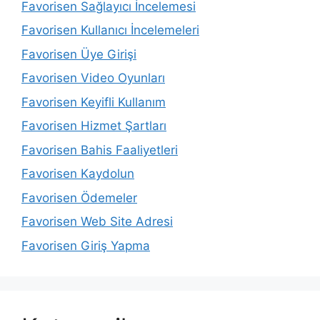
Favorisen Sağlayıcı İncelemesi
Favorisen Kullanıcı İncelemeleri
Favorisen Üye Girişi
Favorisen Video Oyunları
Favorisen Keyifli Kullanım
Favorisen Hizmet Şartları
Favorisen Bahis Faaliyetleri
Favorisen Kaydolun
Favorisen Ödemeler
Favorisen Web Site Adresi
Favorisen Giriş Yapma