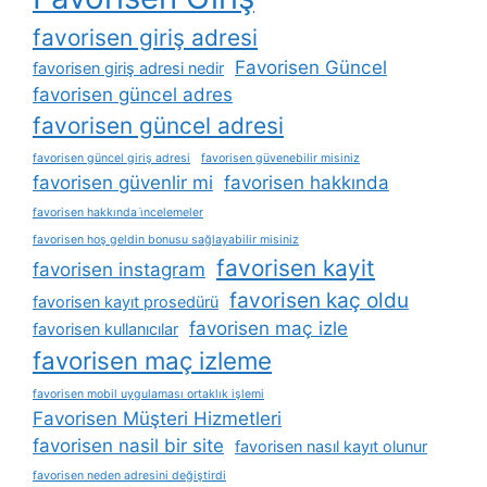
favorisen giriş adresi
Favorisen Güncel
favorisen giriş adresi nedir
favorisen güncel adres
favorisen güncel adresi
favorisen güncel giriş adresi
favorisen güvenebilir misiniz
favorisen güvenlir mi
favorisen hakkında
favorisen hakkında i̇ncelemeler
favorisen hoş geldin bonusu sağlayabilir misiniz
favorisen kayit
favorisen instagram
favorisen kaç oldu
favorisen kayıt prosedürü
favorisen maç izle
favorisen kullanıcılar
favorisen maç izleme
favorisen mobil uygulaması ortaklık işlemi
Favorisen Müşteri Hizmetleri
favorisen nasil bir site
favorisen nasıl kayıt olunur
favorisen neden adresini değiştirdi