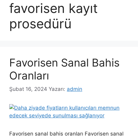
favorisen kayıt
prosedürü
Favorisen Sanal Bahis
Oranları
Şubat 16, 2024
Yazarı:
admin
Favorisen sanal bahis oranları Favorisen sanal