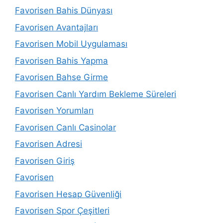
Favorisen Bahis Dünyası
Favorisen Avantajları
Favorisen Mobil Uygulaması
Favorisen Bahis Yapma
Favorisen Bahse Girme
Favorisen Canlı Yardım Bekleme Süreleri
Favorisen Yorumları
Favorisen Canlı Casinolar
Favorisen Adresi
Favorisen Giriş
Favorisen
Favorisen Hesap Güvenliği
Favorisen Spor Çeşitleri