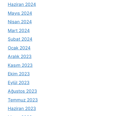
Haziran 2024
Mayıs 2024
Nisan 2024
Mart 2024
Şubat 2024
Ocak 2024
Aralık 2023
Kasım 2023
Ekim 2023
Eylül 2023
Ağustos 2023
Temmuz 2023
Haziran 2023