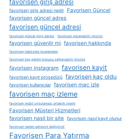
favorisen giriş adresi
Favorisen Güncel
favorisen giriş adresi nedir
favorisen güncel adres
favorisen güncel adresi
favorisen güncel giriş adresi
favorisen güvenebilir misiniz
favorisen güvenlir mi
favorisen hakkında
favorisen hakkında i̇ncelemeler
favorisen hoş geldin bonusu sağlayabilir misiniz
favorisen kayit
favorisen instagram
favorisen kaç oldu
favorisen kayıt prosedürü
favorisen maç izle
favorisen kullanıcılar
favorisen maç izleme
favorisen mobil uygulaması ortaklık işlemi
Favorisen Müşteri Hizmetleri
favorisen nasil bir site
favorisen nasıl kayıt olunur
favorisen neden adresini değiştirdi
Favorisen Para Yatırma