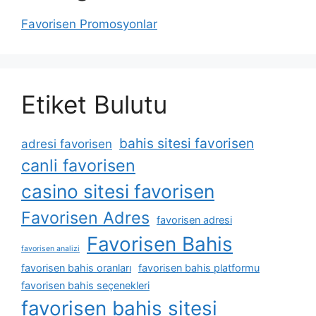
Favorisen Promosyonlar
Etiket Bulutu
bahis sitesi favorisen
adresi favorisen
canli favorisen
casino sitesi favorisen
Favorisen Adres
favorisen adresi
Favorisen Bahis
favorisen analizi
favorisen bahis oranları
favorisen bahis platformu
favorisen bahis seçenekleri
favorisen bahis sitesi