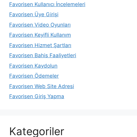
Favorisen Kullanıcı İncelemeleri
Favorisen Üye Girişi
Favorisen Video Oyunları
Favorisen Keyifli Kullanım
Favorisen Hizmet Şartları
Favorisen Bahis Faaliyetleri
Favorisen Kaydolun
Favorisen Ödemeler
Favorisen Web Site Adresi
Favorisen Giriş Yapma
Kategoriler