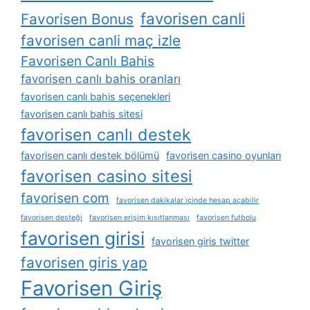
favorisen canli
Favorisen Bonus
favorisen canli maç izle
Favorisen Canlı Bahis
favorisen canlı bahis oranları
favorisen canlı bahis seçenekleri
favorisen canlı bahis sitesi
favorisen canlı destek
favorisen canlı destek bölümü
favorisen casino oyunları
favorisen casino sitesi
favorisen com
favorisen dakikalar i̇çinde hesap açabilir
favorisen desteği
favorisen erişim kısıtlanması
favorisen futbolu
favorisen girisi
favorisen giris twitter
favorisen giris yap
Favorisen Giriş