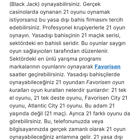
(Black Jack) oynayabilirsiniz. Gerçek
casinolarda oynanan 21 oyunu oynamak
istiyorsanız bu yasa dışı bahis firmasını tercih
edebilirsiniz. Profesyonel krupiyerlerle 21 oyun
oynayın. Yasadışı bahisçinin 21 maçlık serisi,
sektördeki en bahisli seridir. Bu oyunlar saygın
oyun sağlayıcıları tarafından düzenlenir.
Sektördeki en ünlü yarışma programı
markalarının oyunlarını oynayarak
Favorisen
saatler geçirebilirsiniz. Yasadışı bahisçilerde
oynayabileceğiniz 21 oyundan
Favorisen oyun
kuralları
oyun kuralları nelerdir şunlardır: 21 tek
el oyunu, 21 tek deste oyunu, Favorisen City 21
oyunu, Atlantic City 21 oyunu. Bu adam 21
yaşında değil (21 maç). Ayrıca 21 farklı oyunu da
görebilirsiniz. Bu, telefonunuzda veya
bilgisayarınızda gerçek zamanlı olarak 21 oyun
oynayabileceğiniz anlamına gelir. 21 yasa dışı