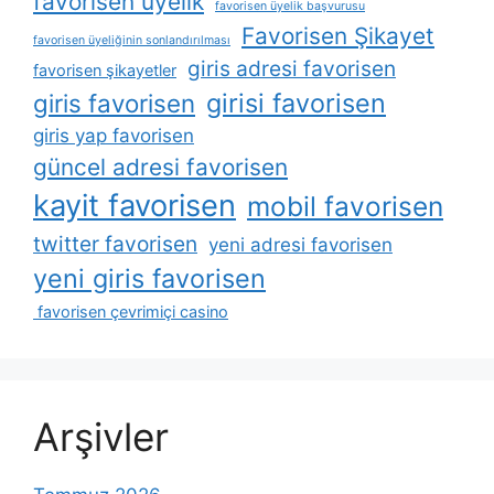
favorisen üyelik
favorisen üyelik başvurusu
Favorisen Şikayet
favorisen üyeliğinin sonlandırılması
giris adresi favorisen
favorisen şikayetler
girisi favorisen
giris favorisen
giris yap favorisen
güncel adresi favorisen
kayit favorisen
mobil favorisen
twitter favorisen
yeni adresi favorisen
yeni giris favorisen
favorisen çevrimiçi casino
Arşivler