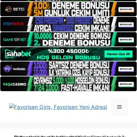
İçeriğe
atla
Menü