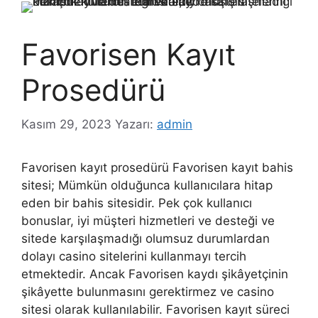
Favorisen Kayıt
Prosedürü
Kasım 29, 2023
Yazarı:
admin
Favorisen kayıt prosedürü Favorisen kayıt bahis
sitesi; Mümkün olduğunca kullanıcılara hitap
eden bir bahis sitesidir. Pek çok kullanıcı
bonuslar, iyi müşteri hizmetleri ve desteği ve
sitede karşılaşmadığı olumsuz durumlardan
dolayı casino sitelerini kullanmayı tercih
etmektedir. Ancak Favorisen kaydı şikâyetçinin
şikâyette bulunmasını gerektirmez ve casino
sitesi olarak kullanılabilir. Favorisen kayıt süreci