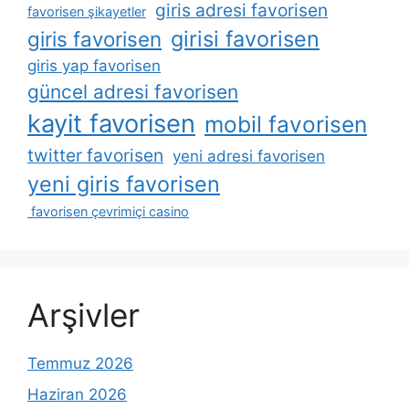
giris adresi favorisen
favorisen şikayetler
girisi favorisen
giris favorisen
giris yap favorisen
güncel adresi favorisen
kayit favorisen
mobil favorisen
twitter favorisen
yeni adresi favorisen
yeni giris favorisen
favorisen çevrimiçi casino
Arşivler
Temmuz 2026
Haziran 2026