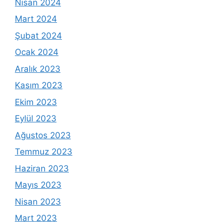
Nisan 2024
Mart 2024
Şubat 2024
Ocak 2024
Aralık 2023
Kasım 2023
Ekim 2023
Eylül 2023
Ağustos 2023
Temmuz 2023
Haziran 2023
Mayıs 2023
Nisan 2023
Mart 2023