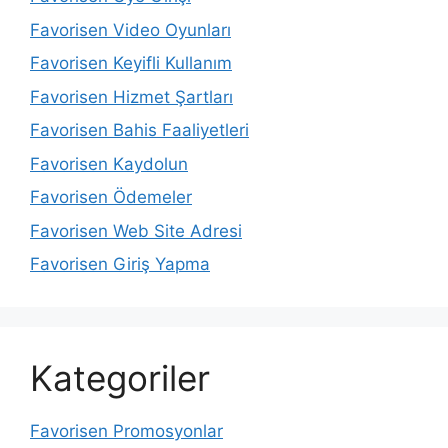
Favorisen Video Oyunları
Favorisen Keyifli Kullanım
Favorisen Hizmet Şartları
Favorisen Bahis Faaliyetleri
Favorisen Kaydolun
Favorisen Ödemeler
Favorisen Web Site Adresi
Favorisen Giriş Yapma
Kategoriler
Favorisen Promosyonlar