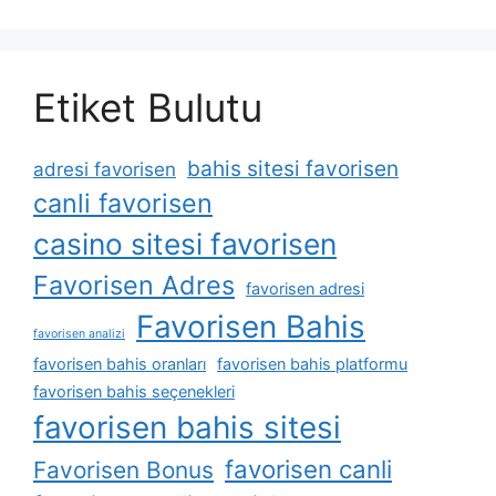
Etiket Bulutu
bahis sitesi favorisen
adresi favorisen
canli favorisen
casino sitesi favorisen
Favorisen Adres
favorisen adresi
Favorisen Bahis
favorisen analizi
favorisen bahis oranları
favorisen bahis platformu
favorisen bahis seçenekleri
favorisen bahis sitesi
favorisen canli
Favorisen Bonus