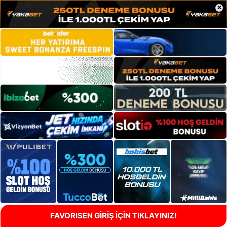
×
FAVORISEN GİRİŞ İÇİN TIKLAYINIZ!