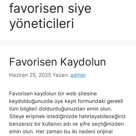
favorisen siye
yöneticileri
Favorisen Kaydolun
Haziran 25, 2025
Yazarı:
admin
Favorisen kaydolun bir web sitesine
kaydolduğunuzda üye kayıt formundaki gerekli
tüm bilgileri doldurduğunuzdan emin olun.
Siteye erişmek istediğinizde hatırlayabileceğiniz
benzersiz bir kullanıcı adı ve şifre seçtiğinizden
emin olun. Her zaman bu iki nedeni orijinal