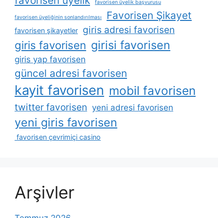
favorisen üyelik
favorisen üyelik başvurusu
Favorisen Şikayet
favorisen üyeliğinin sonlandırılması
giris adresi favorisen
favorisen şikayetler
girisi favorisen
giris favorisen
giris yap favorisen
güncel adresi favorisen
kayit favorisen
mobil favorisen
twitter favorisen
yeni adresi favorisen
yeni giris favorisen
favorisen çevrimiçi casino
Arşivler