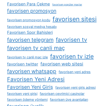
Favorisen Para Çekme
favorisen popüler maçlar
favorisen promosyon
favorisen sitesi
favorisen promosyon kodu
favorisen sosyal medya hesabı
Favorisen Spor Bahisleri
favorisen tv
favorisen telegram
favorisen tv canli maç
favorisen tv izle
favorisen tv canli maç izle
favorisen web sitesi
favorisen twitter
favorisen whatsapp
favorisen yeni adres
Favorisen Yeni Adresi
Favorisen Yeni Giriş
favorisen yeni giriş adresi
favorisen yeni girişi
favorisen çevrimiçi casinolar
favorisen ödeme yöntemi
favorisen üye avantajları