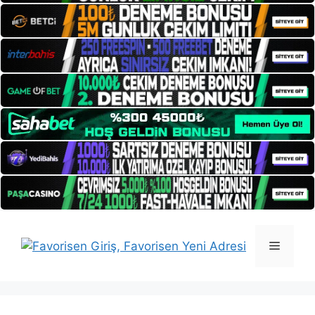
İçeriğe
atla
Menü