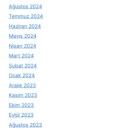
Ağustos 2024
Temmuz 2024
Haziran 2024
Mayıs 2024
Nisan 2024
Mart 2024
Şubat 2024
Ocak 2024
Aralık 2023
Kasım 2023
Ekim 2023
Eylül 2023
Ağustos 2023