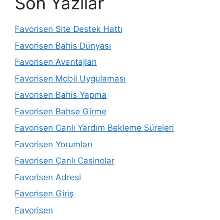
Son Yazılar
Favorisen Site Destek Hattı
Favorisen Bahis Dünyası
Favorisen Avantajları
Favorisen Mobil Uygulaması
Favorisen Bahis Yapma
Favorisen Bahse Girme
Favorisen Canlı Yardım Bekleme Süreleri
Favorisen Yorumları
Favorisen Canlı Casinolar
Favorisen Adresi
Favorisen Giriş
Favorisen