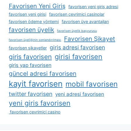
Favorisen Yeni Giriş
favorisen yeni giriş adresi
favorisen yeni girişi
favorisen çevrimiçi casinolar
favorisen ödeme yöntemi
favorisen üye avantajları
favorisen üyelik
favorisen üyelik başvurusu
Favorisen Şikayet
favorisen üyeliğinin sonlandırılması
giris adresi favorisen
favorisen şikayetler
girisi favorisen
giris favorisen
giris yap favorisen
güncel adresi favorisen
kayit favorisen
mobil favorisen
twitter favorisen
yeni adresi favorisen
yeni giris favorisen
favorisen çevrimiçi casino