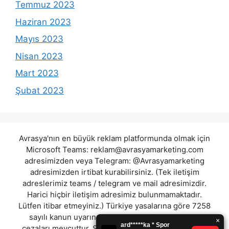
Temmuz 2023
Haziran 2023
Mayıs 2023
Nisan 2023
Mart 2023
Şubat 2023
Avrasya'nın en büyük reklam platformunda olmak için
Microsoft Teams:
reklam@avrasyamarketing.com
adresimizden veya Telegram: @Avrasyamarketing
adresimizden irtibat kurabilirsiniz. (Tek iletişim
adreslerimiz teams / telegram ve mail adresimizdir.
Harici hiçbir iletişim adresimiz bulunmamaktadır.
Lütfen itibar etmeyiniz.) Türkiye yasalarına göre 7258
sayılı kanun uyarınca yasa dışı bahis oynamanın
cezaları mevcuttur. Şu an bulunduğunuz site hiç bir