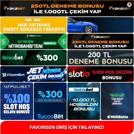
×
FAVORISEN GİRİŞ İÇİN TIKLAYINIZ!