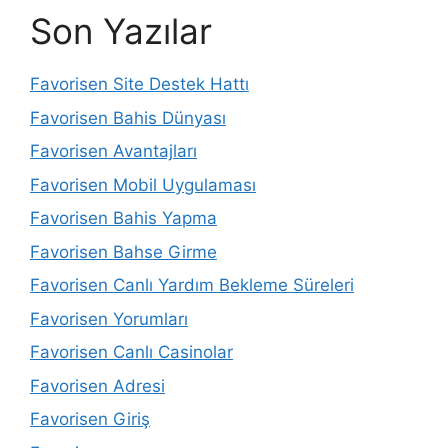
Son Yazılar
Favorisen Site Destek Hattı
Favorisen Bahis Dünyası
Favorisen Avantajları
Favorisen Mobil Uygulaması
Favorisen Bahis Yapma
Favorisen Bahse Girme
Favorisen Canlı Yardım Bekleme Süreleri
Favorisen Yorumları
Favorisen Canlı Casinolar
Favorisen Adresi
Favorisen Giriş