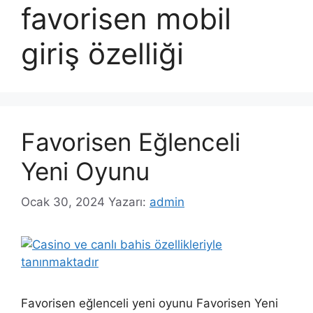
favorisen mobil
giriş özelliği
Favorisen Eğlenceli
Yeni Oyunu
Ocak 30, 2024
Yazarı:
admin
Favorisen eğlenceli yeni oyunu Favorisen Yeni