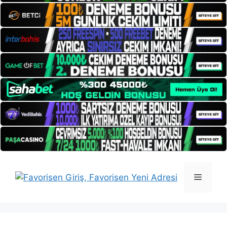
İçeriğe
atla
Menü