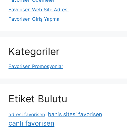
Favorisen Ödemeler
Favorisen Web Site Adresi
Favorisen Giriş Yapma
Kategoriler
Favorisen Promosyonlar
Etiket Bulutu
bahis sitesi favorisen
adresi favorisen
canli favorisen