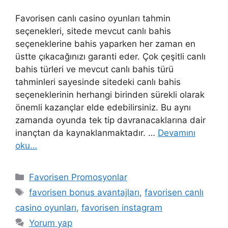
Favorisen canlı casino oyunları tahmin
seçenekleri, sitede mevcut canlı bahis
seçeneklerine bahis yaparken her zaman en
üstte çıkacağınızı garanti eder. Çok çeşitli canlı
bahis türleri ve mevcut canlı bahis türü
tahminleri sayesinde sitedeki canlı bahis
seçeneklerinin herhangi birinden sürekli olarak
önemli kazançlar elde edebilirsiniz. Bu aynı
zamanda oyunda tek tip davranacaklarına dair
inançtan da kaynaklanmaktadır. …
Devamını
oku…
Kategoriler
Favorisen Promosyonlar
Etiketler
favorisen bonus avantajları
,
favorisen canlı
casino oyunları
,
favorisen instagram
Yorum yap