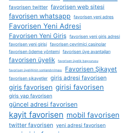
favorisen web sitesi
favorisen twitter
favorisen whatsapp
favorisen yeni adres
Favorisen Yeni Adresi
Favorisen Yeni Giriş
favorisen yeni giriş adresi
favorisen yeni girişi
favorisen çevrimiçi casinolar
favorisen ödeme yöntemi
favorisen üye avantajları
favorisen üyelik
favorisen üyelik başvurusu
Favorisen Şikayet
favorisen üyeliğinin sonlandırılması
giris adresi favorisen
favorisen şikayetler
girisi favorisen
giris favorisen
giris yap favorisen
güncel adresi favorisen
kayit favorisen
mobil favorisen
twitter favorisen
yeni adresi favorisen