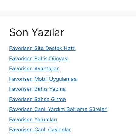
Son Yazılar
Favorisen Site Destek Hattı
Favorisen Bahis Dünyası
Favorisen Avantajları
Favorisen Mobil Uygulaması
Favorisen Bahis Yapma
Favorisen Bahse Girme
Favorisen Canlı Yardım Bekleme Süreleri
Favorisen Yorumları
Favorisen Canlı Casinolar