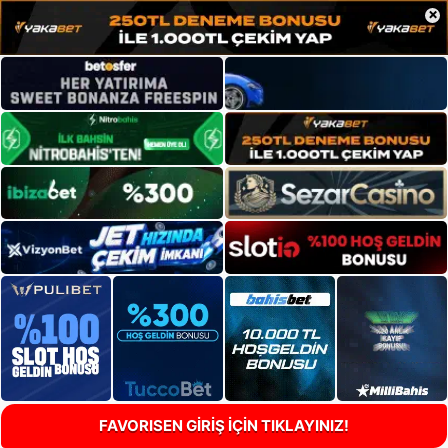
×
FAVORISEN GİRİŞ İÇİN TIKLAYINIZ!