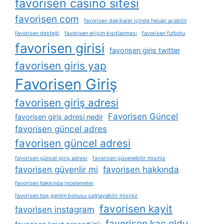
favorisen casino sitesi
favorisen com
favorisen dakikalar i̇çinde hesap açabilir
favorisen desteği
favorisen erişim kısıtlanması
favorisen futbolu
favorisen girisi
favorisen giris twitter
favorisen giris yap
Favorisen Giriş
favorisen giriş adresi
Favorisen Güncel
favorisen giriş adresi nedir
favorisen güncel adres
favorisen güncel adresi
favorisen güncel giriş adresi
favorisen güvenebilir misiniz
favorisen güvenlir mi
favorisen hakkında
favorisen hakkında i̇ncelemeler
favorisen hoş geldin bonusu sağlayabilir misiniz
favorisen kayit
favorisen instagram
favorisen kaç oldu