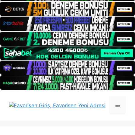
İçeriğe
atla
Menü