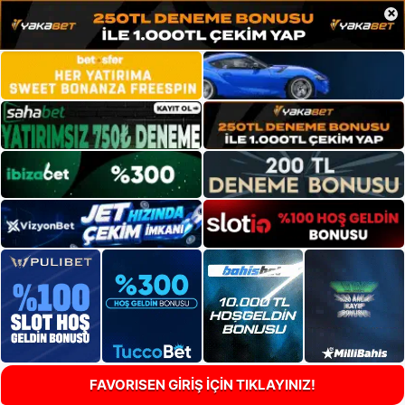
×
FAVORISEN GİRİŞ İÇİN TIKLAYINIZ!