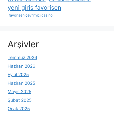
yeni giris favorisen
favorisen çevrimiçi casino
Arşivler
Temmuz 2026
Haziran 2026
Eylül 2025
Haziran 2025
Mayıs 2025
Şubat 2025
Ocak 2025