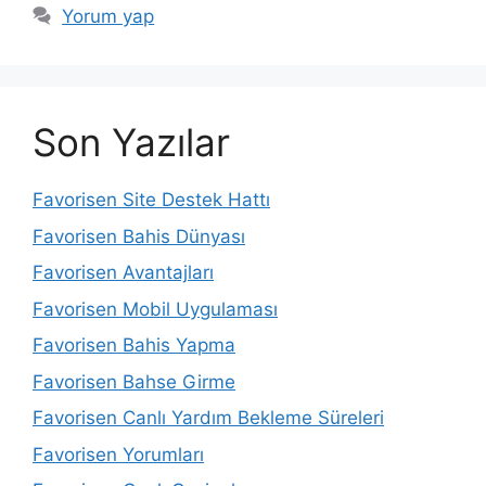
Yorum yap
Son Yazılar
Favorisen Site Destek Hattı
Favorisen Bahis Dünyası
Favorisen Avantajları
Favorisen Mobil Uygulaması
Favorisen Bahis Yapma
Favorisen Bahse Girme
Favorisen Canlı Yardım Bekleme Süreleri
Favorisen Yorumları