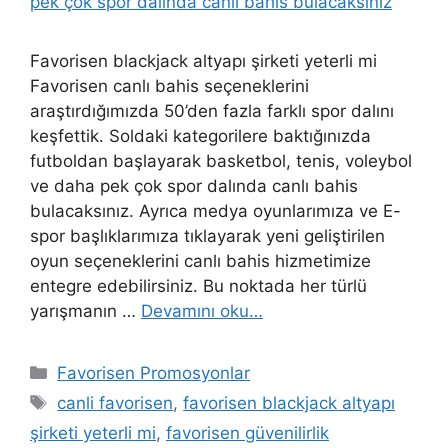
Favorisen blackjack altyapı şirketi yeterli mi
Favorisen canlı bahis seçeneklerini
araştırdığımızda 50’den fazla farklı spor dalını
keşfettik. Soldaki kategorilere baktığınızda
futboldan başlayarak basketbol, ​​tenis, voleybol
ve daha pek çok spor dalında canlı bahis
bulacaksınız. Ayrıca medya oyunlarımıza ve E-
spor başlıklarımıza tıklayarak yeni geliştirilen
oyun seçeneklerini canlı bahis hizmetimize
entegre edebilirsiniz. Bu noktada her türlü
yarışmanın …
Devamını oku…
Kategoriler
Favorisen Promosyonlar
Etiketler
canli favorisen
,
favorisen blackjack altyapı
şirketi yeterli mi
,
favorisen güvenilirlik