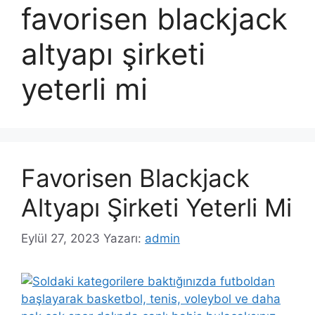
favorisen blackjack
altyapı şirketi
yeterli mi
Favorisen Blackjack
Altyapı Şirketi Yeterli Mi
Eylül 27, 2023
Yazarı:
admin