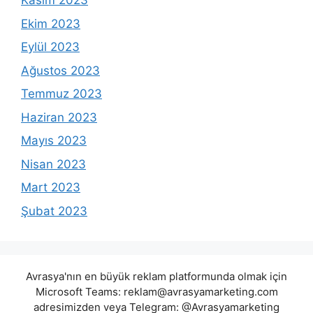
Kasım 2023
Ekim 2023
Eylül 2023
Ağustos 2023
Temmuz 2023
Haziran 2023
Mayıs 2023
Nisan 2023
Mart 2023
Şubat 2023
Avrasya'nın en büyük reklam platformunda olmak için
Microsoft Teams:
reklam@avrasyamarketing.com
adresimizden veya Telegram: @Avrasyamarketing