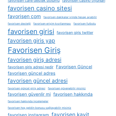
favorisen canlı destek bölümü
favorisen casino oyunları
favorisen casino sitesi
favorisen com
favorisen dakikalar i̇çinde hesap açabilir
favorisen desteği
favorisen erişim kısıtlanması
favorisen futbolu
favorisen girisi
favorisen giris twitter
favorisen giris yap
Favorisen Giriş
favorisen giriş adresi
Favorisen Güncel
favorisen giriş adresi nedir
favorisen güncel adres
favorisen güncel adresi
favorisen güncel giriş adresi
favorisen güvenebilir misiniz
favorisen güvenlir mi
favorisen hakkında
favorisen hakkında i̇ncelemeler
favorisen hoş geldin bonusu sağlayabilir misiniz
favorisen kayit
favorisen instagram