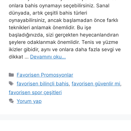
onlara bahis oynamayı seçebilirsiniz. Sanal
dünyada, artık çeşitli bahis türleri
oynayabilirsiniz, ancak başlamadan önce farklı
teknikleri anlamak önemlidir. Bu işe
başladığınızda, sizi gerçekten heyecanlandıran
şeylere odaklanmak önemlidir. Tenis ve yüzme
ikizler gibidir, aynı ve onlara daha fazla sevgi ve
dikkat …
Devamını oku…
Kategoriler
Favorisen Promosyonlar
Etiketler
favorisen bilinçli bahis
,
favorisen güvenlir mi
,
favorisen spor çeşitleri
Yorum yap