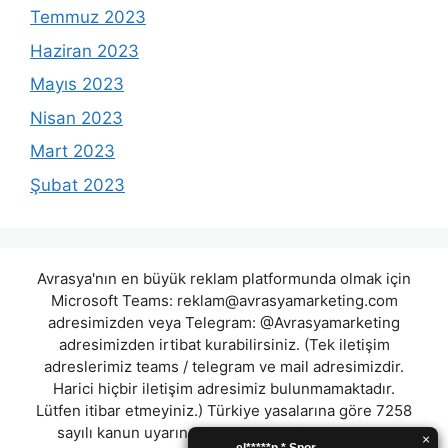
Temmuz 2023
Haziran 2023
Mayıs 2023
Nisan 2023
Mart 2023
Şubat 2023
Avrasya'nın en büyük reklam platformunda olmak için
Microsoft Teams:
reklam@avrasyamarketing.com
adresimizden veya Telegram: @Avrasyamarketing
adresimizden irtibat kurabilirsiniz. (Tek iletişim
adreslerimiz teams / telegram ve mail adresimizdir.
Harici hiçbir iletişim adresimiz bulunmamaktadır.
Lütfen itibar etmeyiniz.) Türkiye yasalarına göre 7258
sayılı kanun uyarınca yasa dışı bahis oynamanın