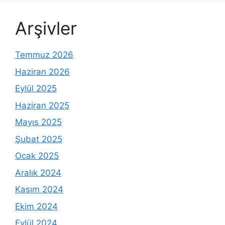
Arşivler
Temmuz 2026
Haziran 2026
Eylül 2025
Haziran 2025
Mayıs 2025
Şubat 2025
Ocak 2025
Aralık 2024
Kasım 2024
Ekim 2024
Eylül 2024