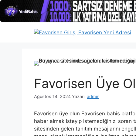
İçeriğe
atla
Favorisen Üye O
Ağustos 14, 2024
Yazarı:
admin
Favorisen üye olun Favorisen bahis plat
haber almak isteyip istemediğinizi soran 
sitesinden gelen tanıtım mesajlarını engel