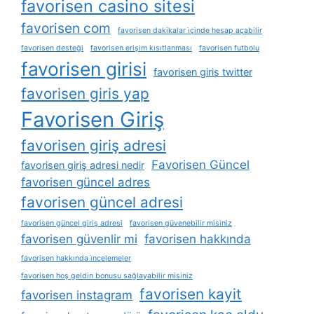
favorisen casino sitesi
favorisen com
favorisen dakikalar i̇çinde hesap açabilir
favorisen desteği
favorisen erişim kısıtlanması
favorisen futbolu
favorisen girisi
favorisen giris twitter
favorisen giris yap
Favorisen Giriş
favorisen giriş adresi
Favorisen Güncel
favorisen giriş adresi nedir
favorisen güncel adres
favorisen güncel adresi
favorisen güncel giriş adresi
favorisen güvenebilir misiniz
favorisen güvenlir mi
favorisen hakkında
favorisen hakkında i̇ncelemeler
favorisen hoş geldin bonusu sağlayabilir misiniz
favorisen kayit
favorisen instagram