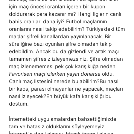
için maç öncesi oranları içeren bir kupon
doldurarak para kazanır mı? Hangi liglerin canlı
bahis oranları daha iyi? Futbol maçlarının
oranlarını nasıl takip edebilirim? Türkiye’deki tüm
maçlar şifreli kanallardan yayınlanacak. Bir
süreliğine bazı oyunları şifre olmadan takip
edebildim. Ancak bu da gizlendi ve artık maçı
tamamen şifresiz izleyemezsiniz. Şifre olmadan
maç izlenememesi pek çok karışıklığa neden
Favorisen maçı i̇zlerken yayın donarsa
oldu.
Canlı maç listesini nerede bulabilirim?Bu nasıl
bir kaos, parası olmayanlar ne yapacak, maçları
nasıl izleyecek?En büyük kafa karışıklığı bu
dostum.
İnternetteki uygulamalardan bahsettiğimizde
tam ve hatasız olduklarını söyleyemeyiz.
İnternet’in dahil olması, birçok önemli olayın