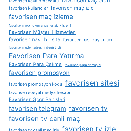
favorisen kaç oldu
favorisen kayıt prosedürü
favorisen maç izle
favorisen kullanıcılar
favorisen maç izleme
favorisen mobil uygulaması ortaklık işlemi
Favorisen Müşteri Hizmetleri
favorisen nasil bir site
favorisen nasıl kayıt olunur
favorisen neden adresini değiştirdi
Favorisen Para Yatırma
Favorisen Para Çekme
favorisen popüler maçlar
favorisen promosyon
favorisen sitesi
favorisen promosyon kodu
favorisen sosyal medya hesabı
Favorisen Spor Bahisleri
favorisen tv
favorisen telegram
favorisen tv canli maç
favorisen tv izle
favorisen tv canli maç izle