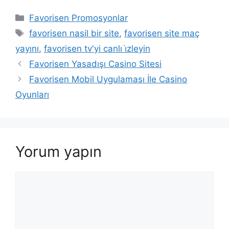
Kategoriler
Favorisen Promosyonlar
Etiketler
favorisen nasil bir site
,
favorisen site maç
yayını
,
favorisen tv'yi canlı i̇zleyin
Favorisen Yasadışı Casino Sitesi
Favorisen Mobil Uygulaması İle Casino
Oyunları
Yorum yapın
Yorum