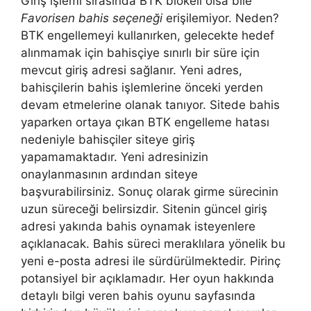
Giriş işlemi sırasında BTK blokeli olsa bile
Favorisen bahis seçeneği
erişilemiyor. Neden?
BTK engellemeyi kullanırken, gelecekte hedef
alınmamak için bahisçiye sınırlı bir süre için
mevcut giriş adresi sağlanır. Yeni adres,
bahisçilerin bahis işlemlerine önceki yerden
devam etmelerine olanak tanıyor. Sitede bahis
yaparken ortaya çıkan BTK engelleme hatası
nedeniyle bahisçiler siteye giriş
yapamamaktadır. Yeni adresinizin
onaylanmasının ardından siteye
başvurabilirsiniz. Sonuç olarak girme sürecinin
uzun süreceği belirsizdir. Sitenin güncel giriş
adresi yakında bahis oynamak isteyenlere
açıklanacak. Bahis süreci meraklılara yönelik bu
yeni e-posta adresi ile sürdürülmektedir. Pirinç
potansiyel bir açıklamadır. Her oyun hakkında
detaylı bilgi veren bahis oyunu sayfasında