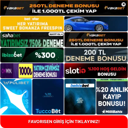
×
FAVORISEN GİRİŞ İÇİN TIKLAYINIZ!