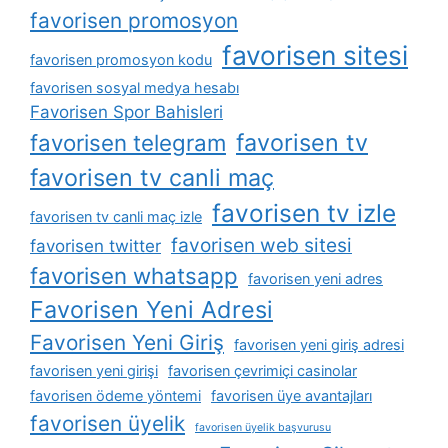
favorisen promosyon
favorisen sitesi
favorisen promosyon kodu
favorisen sosyal medya hesabı
Favorisen Spor Bahisleri
favorisen tv
favorisen telegram
favorisen tv canli maç
favorisen tv izle
favorisen tv canli maç izle
favorisen web sitesi
favorisen twitter
favorisen whatsapp
favorisen yeni adres
Favorisen Yeni Adresi
Favorisen Yeni Giriş
favorisen yeni giriş adresi
favorisen yeni girişi
favorisen çevrimiçi casinolar
favorisen ödeme yöntemi
favorisen üye avantajları
favorisen üyelik
favorisen üyelik başvurusu