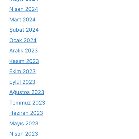
Nisan 2024
Mart 2024
Şubat 2024
Ocak 2024
Aralık 2023
Kasım 2023
Ekim 2023
Eylül 2023
Ağustos 2023
Temmuz 2023
Haziran 2023
Mayıs 2023
Nisan 2023