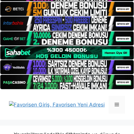
İçeriğe
atla
Menü