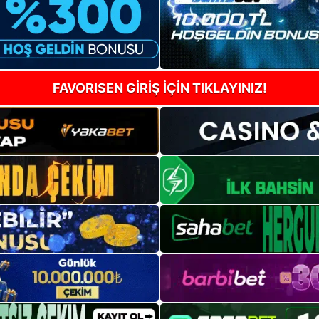
FAVORISEN GİRİŞ İÇİN TIKLAYINIZ!