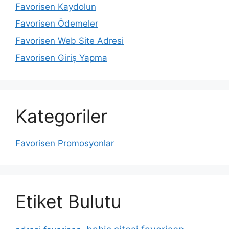
Favorisen Kaydolun
Favorisen Ödemeler
Favorisen Web Site Adresi
Favorisen Giriş Yapma
Kategoriler
Favorisen Promosyonlar
Etiket Bulutu