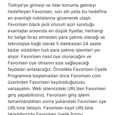
Türkiye’ye girmeyi ve lider konuma gelmeyi
hedefleyen Favorisen, son altı yılda bu hedefine
en avantajlı noktalarına güvenerek ulaştı.
Favorisen black jack oturum açın
sunduğu
avantajlar arasında en düşük fiyatlar, herhangi
bir belge ibraz etmeden para çekme olanağı ve
teknolojiye bağlı olarak 5 dakikadan 24 saate
kadar sürebilen hızlı para çekme işlemleri yer
alıyor. Favorisen nasıl üye olunacağını ve
Favorisen üye olmanın size sağlayacağı
faydaları anlatacağız. Öncelikle Favorisen Üyelik
Programına başlamadan önce Favorisen.com
üzerinden Favorisen kaydolduğunuzu
varsayalım. Web sitemizdeki URL’den Favorisen
giriş yapabilirsiniz. Favorisen giriş işlemi
tamamlandıktan sonra yukarıdaki Favorisen üye
URL’sine tıklayın. Favorisen kayıt URL’sine
tıkladığınızda Favorisen üyelik formu