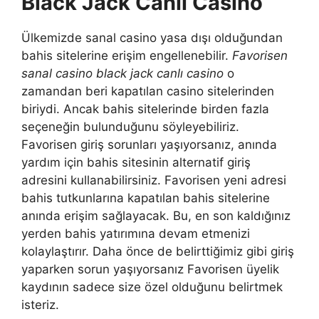
Black Jack Canlı Casino
Ülkemizde sanal casino yasa dışı olduğundan
bahis sitelerine erişim engellenebilir.
Favorisen
sanal casino black jack canlı casino
o
zamandan beri kapatılan casino sitelerinden
biriydi. Ancak bahis sitelerinde birden fazla
seçeneğin bulunduğunu söyleyebiliriz.
Favorisen giriş sorunları yaşıyorsanız, anında
yardım için bahis sitesinin alternatif giriş
adresini kullanabilirsiniz. Favorisen yeni adresi
bahis tutkunlarına kapatılan bahis sitelerine
anında erişim sağlayacak. Bu, en son kaldığınız
yerden bahis yatırımına devam etmenizi
kolaylaştırır. Daha önce de belirttiğimiz gibi giriş
yaparken sorun yaşıyorsanız Favorisen üyelik
kaydının sadece size özel olduğunu belirtmek
isteriz.