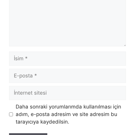
İsim
E-
posta
İnternet
sitesi
Daha sonraki yorumlarımda kullanılması için
adım, e-posta adresim ve site adresim bu
tarayıcıya kaydedilsin.