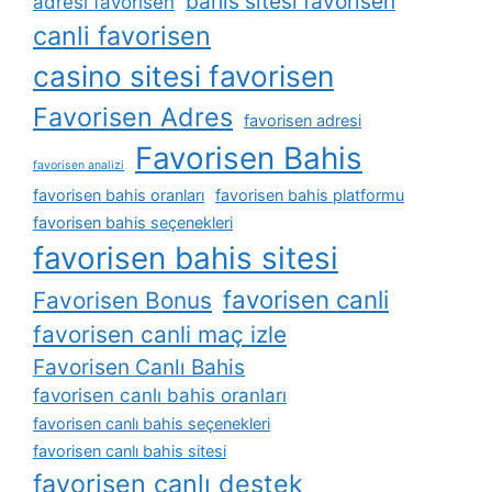
bahis sitesi favorisen
adresi favorisen
canli favorisen
casino sitesi favorisen
Favorisen Adres
favorisen adresi
Favorisen Bahis
favorisen analizi
favorisen bahis oranları
favorisen bahis platformu
favorisen bahis seçenekleri
favorisen bahis sitesi
favorisen canli
Favorisen Bonus
favorisen canli maç izle
Favorisen Canlı Bahis
favorisen canlı bahis oranları
favorisen canlı bahis seçenekleri
favorisen canlı bahis sitesi
favorisen canlı destek