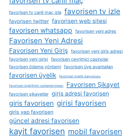
favorisen tv canli maç
favorisen tv izle
favorisen tv canli maç izle
favorisen web sitesi
favorisen twitter
favorisen whatsapp
favorisen yeni adres
Favorisen Yeni Adresi
Favorisen Yeni Giriş
favorisen yeni giriş adresi
favorisen yeni girişi
favorisen çevrimiçi casinolar
favorisen ödeme yöntemi
favorisen üye avantajları
favorisen üyelik
favorisen üyelik başvurusu
Favorisen Şikayet
favorisen üyeliğinin sonlandırılması
giris adresi favorisen
favorisen şikayetler
girisi favorisen
giris favorisen
giris yap favorisen
güncel adresi favorisen
kayit favorisen
mobil favorisen