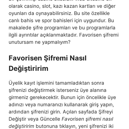
olarak casino, slot, kazı kazan kartları ve diğer
oyunları da oynayabilirsiniz. Bu site özellikle
canlı bahis ve spor bahisleri için uygundur. Bu
makalede şifre programları ve bu programlarla
ilgili ayrıntılar açıklanmaktadır. Favorisen şifremi
unutursam ne yapmalıyım?
Favorisen Şifremi Nasıl
Değiştiririm
Üyelik kayıt işlemini tamamladıktan sonra
şifrenizi değiştirmek isterseniz üye alanına
girmeniz gerekecektir. Bunun için öncelikle üye
adınızı veya numaranızı kullanarak giriş yapın,
ardından şifrenizi girin. Açılan sayfada Şifreyi
Değiştir veya Güncelle
Favorisen şifremi nasıl
değiştiririm
butonuna tıklayın, yeni şifrenizi iki