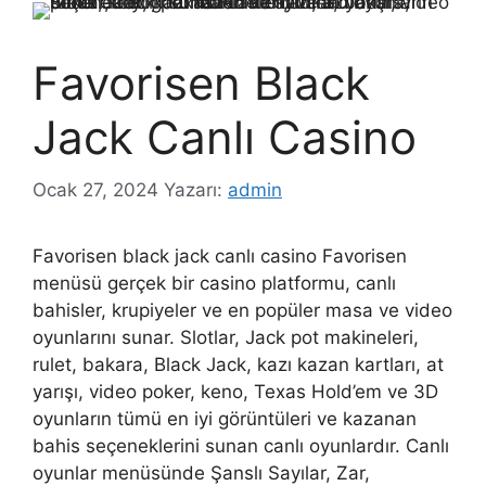
Favorisen Black
Jack Canlı Casino
Ocak 27, 2024
Yazarı:
admin
Favorisen black jack canlı casino Favorisen
menüsü gerçek bir casino platformu, canlı
bahisler, krupiyeler ve en popüler masa ve video
oyunlarını sunar. Slotlar, Jack pot makineleri,
rulet, bakara, Black Jack, kazı kazan kartları, at
yarışı, video poker, keno, Texas Hold’em ve 3D
oyunların tümü en iyi görüntüleri ve kazanan
bahis seçeneklerini sunan canlı oyunlardır. Canlı
oyunlar menüsünde Şanslı Sayılar, Zar,