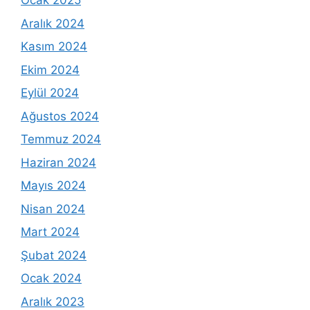
Ocak 2025
Aralık 2024
Kasım 2024
Ekim 2024
Eylül 2024
Ağustos 2024
Temmuz 2024
Haziran 2024
Mayıs 2024
Nisan 2024
Mart 2024
Şubat 2024
Ocak 2024
Aralık 2023