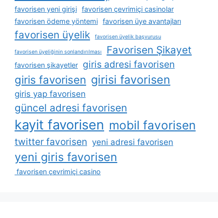
favorisen yeni girişi
favorisen çevrimiçi casinolar
favorisen ödeme yöntemi
favorisen üye avantajları
favorisen üyelik
favorisen üyelik başvurusu
Favorisen Şikayet
favorisen üyeliğinin sonlandırılması
giris adresi favorisen
favorisen şikayetler
girisi favorisen
giris favorisen
giris yap favorisen
güncel adresi favorisen
kayit favorisen
mobil favorisen
twitter favorisen
yeni adresi favorisen
yeni giris favorisen
favorisen çevrimiçi casino