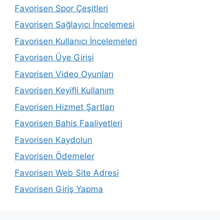
Favorisen Spor Çeşitleri
Favorisen Sağlayıcı İncelemesi
Favorisen Kullanıcı İncelemeleri
Favorisen Üye Girişi
Favorisen Video Oyunları
Favorisen Keyifli Kullanım
Favorisen Hizmet Şartları
Favorisen Bahis Faaliyetleri
Favorisen Kaydolun
Favorisen Ödemeler
Favorisen Web Site Adresi
Favorisen Giriş Yapma