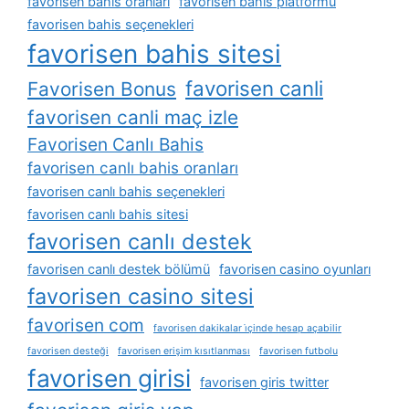
favorisen bahis oranları
favorisen bahis platformu
favorisen bahis seçenekleri
favorisen bahis sitesi
favorisen canli
Favorisen Bonus
favorisen canli maç izle
Favorisen Canlı Bahis
favorisen canlı bahis oranları
favorisen canlı bahis seçenekleri
favorisen canlı bahis sitesi
favorisen canlı destek
favorisen canlı destek bölümü
favorisen casino oyunları
favorisen casino sitesi
favorisen com
favorisen dakikalar i̇çinde hesap açabilir
favorisen desteği
favorisen erişim kısıtlanması
favorisen futbolu
favorisen girisi
favorisen giris twitter