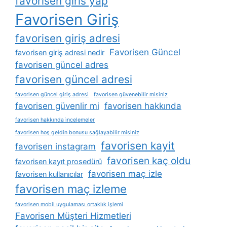
favorisen giris yap
Favorisen Giriş
favorisen giriş adresi
Favorisen Güncel
favorisen giriş adresi nedir
favorisen güncel adres
favorisen güncel adresi
favorisen güncel giriş adresi
favorisen güvenebilir misiniz
favorisen güvenlir mi
favorisen hakkında
favorisen hakkında i̇ncelemeler
favorisen hoş geldin bonusu sağlayabilir misiniz
favorisen kayit
favorisen instagram
favorisen kaç oldu
favorisen kayıt prosedürü
favorisen maç izle
favorisen kullanıcılar
favorisen maç izleme
favorisen mobil uygulaması ortaklık işlemi
Favorisen Müşteri Hizmetleri