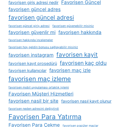
Favorisen Güncel
favorisen giriş adresi nedir
favorisen güncel adres
favorisen güncel adresi
favorisen güncel giriş adresi
favorisen güvenebilir misiniz
favorisen güvenlir mi
favorisen hakkında
favorisen hakkında i̇ncelemeler
favorisen hoş geldin bonusu sağlayabilir misiniz
favorisen kayit
favorisen instagram
favorisen kaç oldu
favorisen kayıt prosedürü
favorisen maç izle
favorisen kullanıcılar
favorisen maç izleme
favorisen mobil uygulaması ortaklık işlemi
Favorisen Müşteri Hizmetleri
favorisen nasil bir site
favorisen nasıl kayıt olunur
favorisen neden adresini değiştirdi
Favorisen Para Yatırma
Favorisen Para Çekme
favorisen popüler maçlar