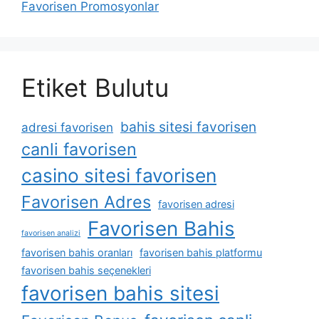
Favorisen Promosyonlar
Etiket Bulutu
bahis sitesi favorisen
adresi favorisen
canli favorisen
casino sitesi favorisen
Favorisen Adres
favorisen adresi
Favorisen Bahis
favorisen analizi
favorisen bahis oranları
favorisen bahis platformu
favorisen bahis seçenekleri
favorisen bahis sitesi