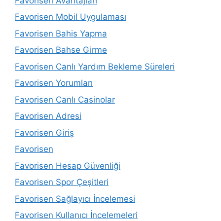
Favorisen Avantajları
Favorisen Mobil Uygulaması
Favorisen Bahis Yapma
Favorisen Bahse Girme
Favorisen Canlı Yardım Bekleme Süreleri
Favorisen Yorumları
Favorisen Canlı Casinolar
Favorisen Adresi
Favorisen Giriş
Favorisen
Favorisen Hesap Güvenliği
Favorisen Spor Çeşitleri
Favorisen Sağlayıcı İncelemesi
Favorisen Kullanıcı İncelemeleri