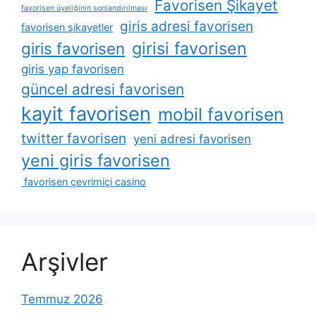
Favorisen Şikayet
favorisen üyeliğinin sonlandırılması
giris adresi favorisen
favorisen şikayetler
girisi favorisen
giris favorisen
giris yap favorisen
güncel adresi favorisen
kayit favorisen
mobil favorisen
twitter favorisen
yeni adresi favorisen
yeni giris favorisen
favorisen çevrimiçi casino
Arşivler
Temmuz 2026