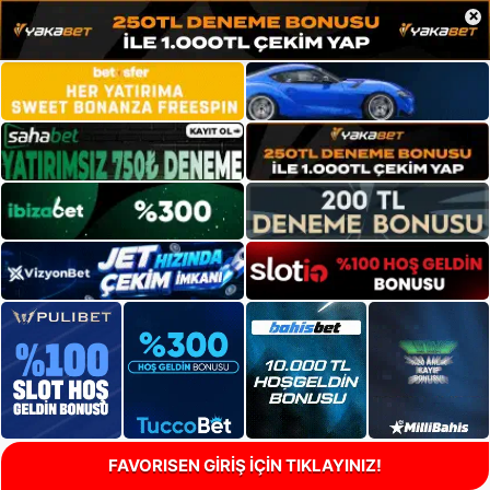
×
FAVORISEN GİRİŞ İÇİN TIKLAYINIZ!