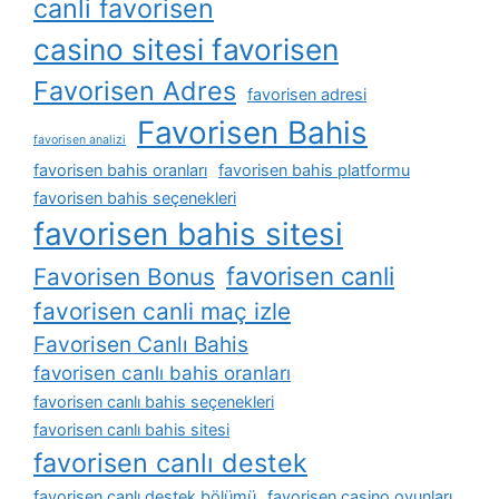
canli favorisen
casino sitesi favorisen
Favorisen Adres
favorisen adresi
Favorisen Bahis
favorisen analizi
favorisen bahis oranları
favorisen bahis platformu
favorisen bahis seçenekleri
favorisen bahis sitesi
favorisen canli
Favorisen Bonus
favorisen canli maç izle
Favorisen Canlı Bahis
favorisen canlı bahis oranları
favorisen canlı bahis seçenekleri
favorisen canlı bahis sitesi
favorisen canlı destek
favorisen canlı destek bölümü
favorisen casino oyunları