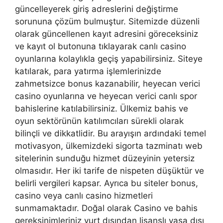
güncelleyerek giriş adreslerini değiştirme
sorununa çözüm bulmuştur. Sitemizde düzenli
olarak güncellenen kayıt adresini göreceksiniz
ve kayıt ol butonuna tıklayarak canlı casino
oyunlarına kolaylıkla geçiş yapabilirsiniz. Siteye
katılarak, para yatırma işlemlerinizde
zahmetsizce bonus kazanabilir, heyecan verici
casino oyunlarına ve heyecan verici canlı spor
bahislerine katılabilirsiniz. Ülkemiz bahis ve
oyun sektörünün katılımcıları sürekli olarak
bilinçli ve dikkatlidir. Bu arayışın ardındaki temel
motivasyon, ülkemizdeki sigorta tazminatı web
sitelerinin sunduğu hizmet düzeyinin yetersiz
olmasıdır. Her iki tarife de nispeten düşüktür ve
belirli vergileri kapsar. Ayrıca bu siteler bonus,
casino veya canlı casino hizmetleri
sunmamaktadır. Doğal olarak Casino ve bahis
gereksinimleriniz yurt dışından lisanslı yasa dışı