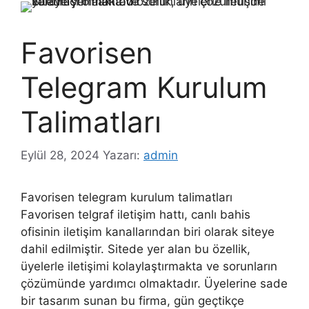
Favorisen
Telegram Kurulum
Talimatları
Eylül 28, 2024
Yazarı:
admin
Favorisen telegram kurulum talimatları
Favorisen telgraf iletişim hattı, canlı bahis
ofisinin iletişim kanallarından biri olarak siteye
dahil edilmiştir. Sitede yer alan bu özellik,
üyelerle iletişimi kolaylaştırmakta ve sorunların
çözümünde yardımcı olmaktadır. Üyelerine sade
bir tasarım sunan bu firma, gün geçtikçe