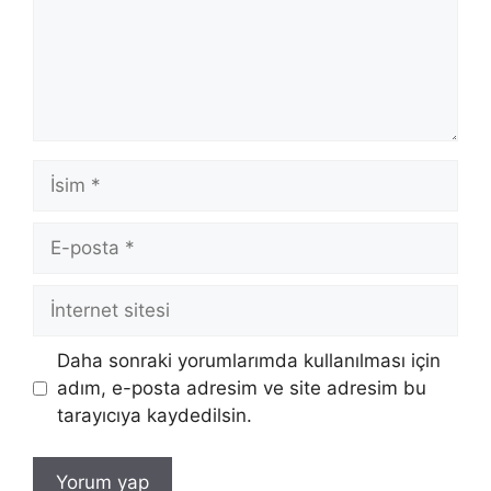
İsim
E-
posta
İnternet
sitesi
Daha sonraki yorumlarımda kullanılması için
adım, e-posta adresim ve site adresim bu
tarayıcıya kaydedilsin.