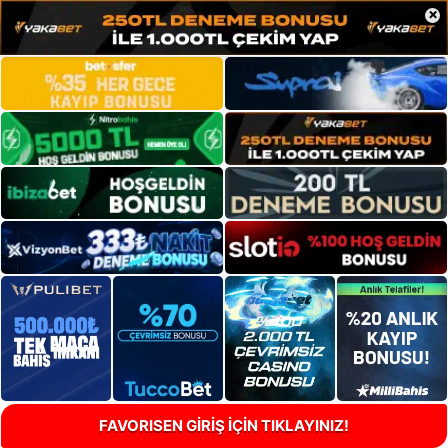
×
FAVORISEN GİRİŞ İÇİN TIKLAYINIZ!