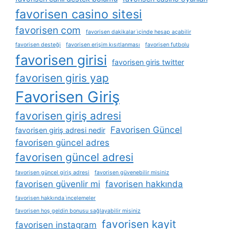
favorisen casino sitesi
favorisen com
favorisen dakikalar i̇çinde hesap açabilir
favorisen desteği
favorisen erişim kısıtlanması
favorisen futbolu
favorisen girisi
favorisen giris twitter
favorisen giris yap
Favorisen Giriş
favorisen giriş adresi
Favorisen Güncel
favorisen giriş adresi nedir
favorisen güncel adres
favorisen güncel adresi
favorisen güncel giriş adresi
favorisen güvenebilir misiniz
favorisen güvenlir mi
favorisen hakkında
favorisen hakkında i̇ncelemeler
favorisen hoş geldin bonusu sağlayabilir misiniz
favorisen kayit
favorisen instagram