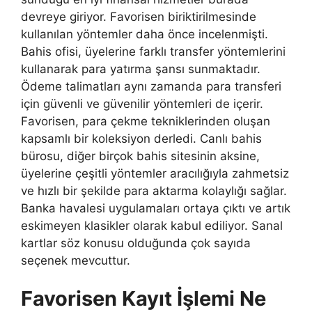
devreye giriyor. Favorisen biriktirilmesinde
kullanılan yöntemler daha önce incelenmişti.
Bahis ofisi, üyelerine farklı transfer yöntemlerini
kullanarak para yatırma şansı sunmaktadır.
Ödeme talimatları aynı zamanda para transferi
için güvenli ve güvenilir yöntemleri de içerir.
Favorisen, para çekme tekniklerinden oluşan
kapsamlı bir koleksiyon derledi. Canlı bahis
bürosu, diğer birçok bahis sitesinin aksine,
üyelerine çeşitli yöntemler aracılığıyla zahmetsiz
ve hızlı bir şekilde para aktarma kolaylığı sağlar.
Banka havalesi uygulamaları ortaya çıktı ve artık
eskimeyen klasikler olarak kabul ediliyor. Sanal
kartlar söz konusu olduğunda çok sayıda
seçenek mevcuttur.
Favorisen Kayıt İşlemi Ne